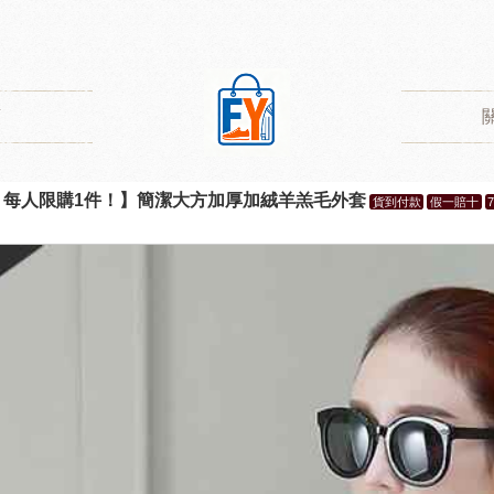
類
！每人限購1件！】簡潔大方加厚加絨羊羔毛外套
貨到付款
假一賠十