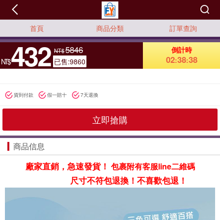
首頁
商品分類
訂單查詢
432
5846
倒計時
NT$
02
38
36
:
:
NT$
已售:9860
貨到付款
假一賠十
7天退換
立即搶購
商品信息
廠家直銷，急速發貨！
包裹附有客服line二維碼
尺寸不符包退換！
不喜歡包退！