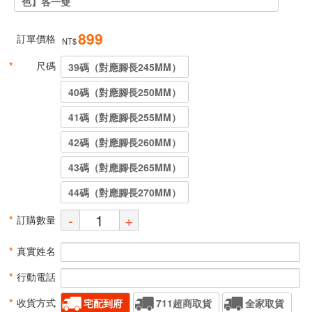
色】各一雙
899
訂單價格
NT$
*
尺碼
39碼（對應腳長245MM）
40碼（對應腳長250MM）
41碼（對應腳長255MM）
42碼（對應腳長260MM）
43碼（對應腳長265MM）
44碼（對應腳長270MM）
-
+
*
訂購數量
*
真實姓名
*
行動電話
*
收貨方式
宅配到府
711超商取貨
全家取貨