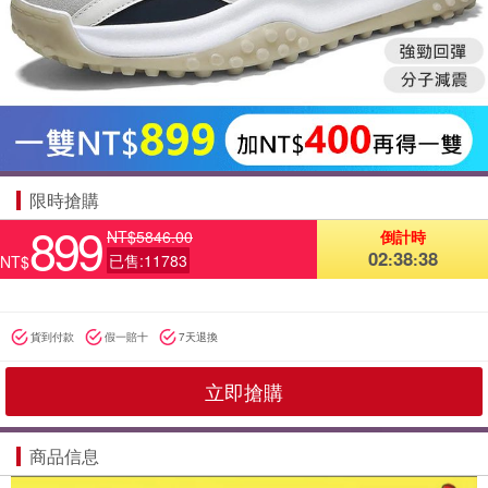
限時搶購
899
NT$5846.00
倒計時
02
38
36
:
:
已售:11783
NT$
貨到付款
假一賠十
7天退換
立即搶購
商品信息