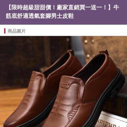
【限時超級甜甜價！廠家直銷買一送一！】牛
筋底舒適透氣套腳男士皮鞋
商品圖片