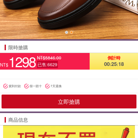
1
2
限時搶購
1298
NT$5846.00
倒計時
00
25
15
:
:
已售:6629
NT$
貨到付款
假一賠十
7天退換
立即搶購
商品信息